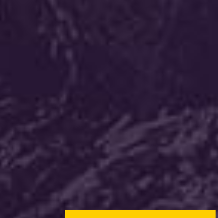
חסון הנדסה
קינג לופט
קבוצת צור
דורית אור