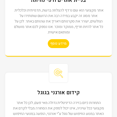
בניית אתרים ודפי נחיתה
אתר מקצועי הוא שם נרדף להצלחה ברשת, תדמיתית וכלכלית.
אתר מסוג זה יקבע במידה רבה את הרושם שתותירו על
הגולשים, יעורר את סקרנותם ויאריך את שהותם באתר. לכן על
כל אתר להיות חריף, ממוקד ומוכר. אנו נספק לכם אתר מושלם
ומותאם אישית.
Solution
מידע נוסף
ביחד
קידום אורגני בגוגל
התחרות כיום בזירה הדיגיטלית גדולה מאי פעם, לכן כל אתר
מקצועי ככל שיהיה, אינו יכול לספק את הסחורה מבלי לקדם את
חסון הנדסה
האתר במנוע החיפוש של גוגל ע"י אורגני, הופעה במנועי החיפוש