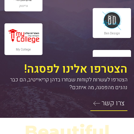
Ben Design
My College
הצטרפו אלינו לפסגה!
סטס אפוקסי
רויאליטי הפקות
הצטרפו לעשרות לקוחות שבחרו בדהן קריאייטיב, הם כבר
נהנים מהפסגה, מה איתכם?
צרו קשר
פקולטה
מגדלור בטיחות