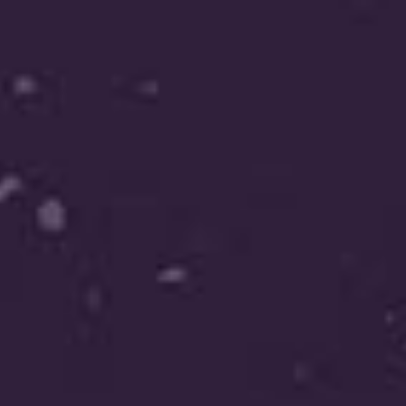
חסון הנדסה
קינג לופט
קבוצת צור