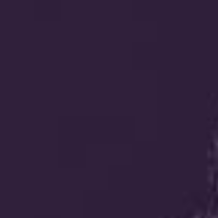
חסון הנדסה
קינג לופט
קבוצת צור