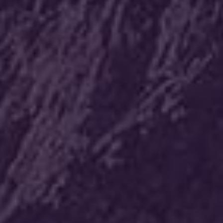
חסון הנדסה
קינג לופט
קבוצת צור