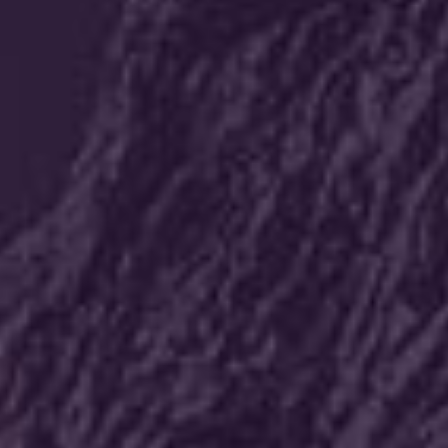
חסון הנדסה
קינג לופט
קבוצת צור