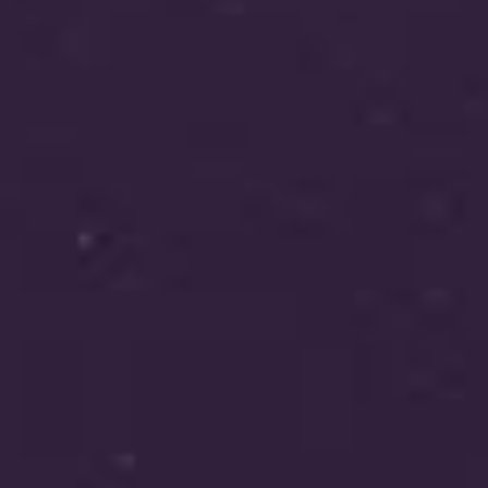
חסון הנדסה
קינג לופט
קבוצת צור