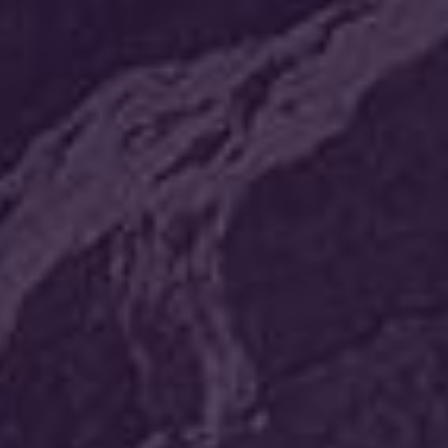
חסון הנדסה
קינג לופט
קבוצת צור