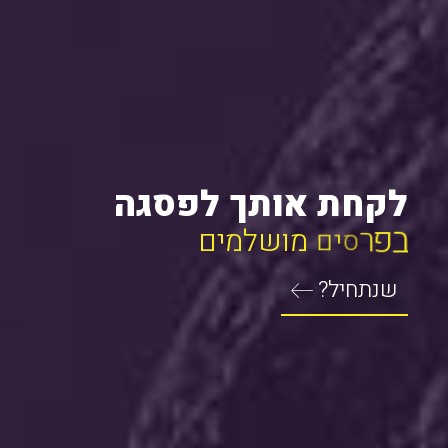
דורית אור
לקחת אותך לפסגה
ב
פ
ר
ס
ו
ם
ו
ש
י
ו
ו
ק
ב
ל
ע
ד
י
Solution
שנתחיל?
ביחד