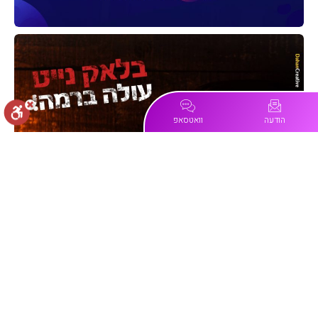
Ben Design
My College
סטס אפוקסי
הודעה
וואטסאפ
רויאליטי הפקות
איפוס הגדרות
הצהרת נגישות
דיווח הפרה
פקולטה
מופעל על ידי
מגדלור בטיחות
קרפטים