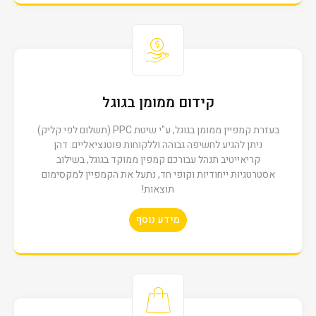
Solution
קידום ממומן בגוגל
בעזרת קמפיין ממומן בגוגל, ע"י שיטת PPC (תשלום לפי קליק)
ניתן להגיע לחשיפה גבוהה וללקוחות פוטנציאליים. דהן
קריאייטיב תנהל עבורכם קמפין ממוקד בגוגל, בשילוב
אסטרטגיות ייחודיות וקופי חד, נתעל את הקמפיין למקסימום
ביחד
תוצאות!
מידע נוסף
חסון הנדסה