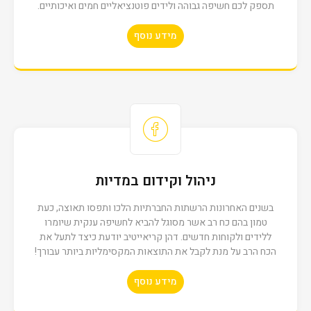
תספק לכם חשיפה גבוהה ולידים פוטנציאליים חמים ואיכותיים.
מידע נוסף
קינג לופט
ניהול וקידום במדיות
קבוצת צור
בשנים האחרונות הרשתות החברתיות הלכו ותפסו תאוצה, כעת
טמון בהם כח רב אשר מסוגל להביא לחשיפה ענקית שיומרו
ללידים ולקוחות חדשים. דהן קריאייטיב יודעת כיצד לתעל את
הכח הרב על מנת לקבל את התוצאות המקסימליות ביותר עבורך!
דורית אור
מידע נוסף